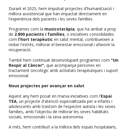
Durant el 2025, hem impulsat projectes d'humanització i
millora assistencial que han impactat directament en
l'experiència dels pacients i les seves famílies.
Programes com la
musicoteràpia
, que ha arribat a prop
de
2.800 pacients i famílies
, o iniciatives consolidades
com
l'hort terapèutic
en salut mental, contribueixen a
reduir l'estrès, millorar el benestar emocional i afavorir la
recuperació.
També hem continuat desenvolupant programes com
"Un
Respir al Càncer"
, que acompanya persones en
tractament oncològic amb activitats terapèutiques i suport
emocional.
Nous projectes per avançar en salut
Aquest any hem posat en marxa iniciatives com l'
Espai
TEA
, un projecte d'atenció especialitzada per a infants i
adolescents amb trastorn de l'espectre autista i les seves
famílies, amb l'objectiu de millorar les seves habilitats
socials, emocionals i la seva autonomia.
A més, hem contribuït a la millora dels espais hospitalaris,