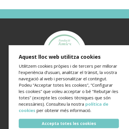
Aquest lloc web utilitza cookies
Utilitzem cookies pròpies i de tercers per millorar
l’experiència d’usuari, analitzar el trànsit, la vostra
navegació al web i personalitzar el contingut.
Fundació Amics de l’Hospital del Mar
Podeu “Acceptar totes les cookies”, “Configurar
Edifici Hospital del Mar · Passeig Marítim 25-29 · 08003
les cookies” que voleu acceptar o bé “Rebutjar-les
Barcelona
totes” (excepte les cookies tècniques que són
Telèfon de contacte (+34) 93 248 37 82 - Email
necessàries). Consulteu la nostra
política de
amics@hospitaldelmar.org
cookies
per obtenir més informació.
www.amicsdelhospitaldelmar.org
Accepta totes les cookies