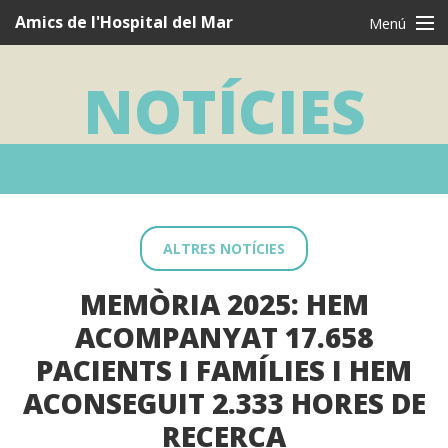
Navegació
Amics de l'Hospital del Mar
Menú
principal
CAT
CAS
ENG
NOTÍCIES
Qui som
Què fem
Vull ser AMIC
Testimonis
ALTRES NOTÍCIES
Agraïments
MEMÒRIA 2025: HEM
Notícies
ACOMPANYAT 17.658
Contacte
PACIENTS I FAMÍLIES I HEM
ACONSEGUIT 2.333 HORES DE
RECERCA