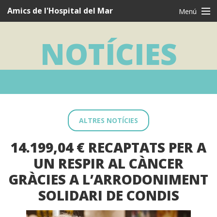
Navegació
Amics de l'Hospital del Mar
Menú
principal
CAT
CAS
ENG
NOTÍCIES
Qui som
Què fem
Vull ser AMIC
Testimonis
ALTRES NOTÍCIES
Agraïments
14.199,04 € RECAPTATS PER A
Notícies
UN RESPIR AL CÀNCER
Contacte
GRÀCIES A L’ARRODONIMENT
SOLIDARI DE CONDIS