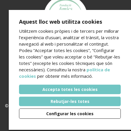
Aquest lloc web utilitza cookies
Utilitzem cookies pròpies i de tercers per millorar
l’experiència d’usuari, analitzar el trànsit, la vostra
navegació al web i personalitzar el contingut.
Fundació Amics de l’Hospital del Mar
Podeu “Acceptar totes les cookies”, “Configurar
Edifici Hospital del Mar · Passeig Marítim 25-29 · 08003
les cookies” que voleu acceptar o bé “Rebutjar-les
Barcelona
totes” (excepte les cookies tècniques que són
Telèfon de contacte (+34) 93 248 37 82 - Email
necessàries). Consulteu la nostra
política de
amics@hospitaldelmar.org
cookies
per obtenir més informació.
www.amicsdelhospitaldelmar.org
Accepta totes les cookies
Rebutjar-les totes
© 2006 - 2026 Hospital del Mar ·
Avís legal i política de privacitat
Configurar les cookies