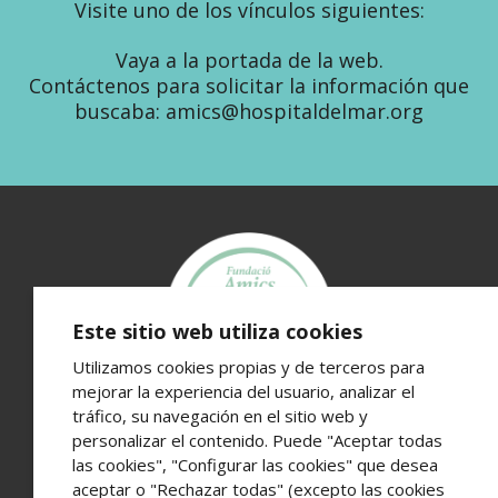
Visite uno de los vínculos siguientes:
Vaya a la portada de la web.
Contáctenos para solicitar la información que
buscaba: amics@hospitaldelmar.org
Este sitio web utiliza cookies
Utilizamos cookies propias y de terceros para
mejorar la experiencia del usuario, analizar el
tráfico, su navegación en el sitio web y
Fundació Amics de l’Hospital del Mar
personalizar el contenido. Puede "Aceptar todas
Edifici Hospital del Mar · Passeig Marítim 25-29 · 08003
las cookies", "Configurar las cookies" que desea
Barcelona
aceptar o "Rechazar todas" (excepto las cookies
Teléfono de contacto (+34) 93 248 37 82 - Email