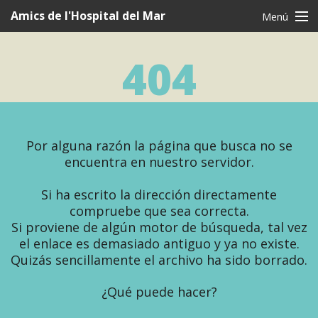
Navegació
Amics de l'Hospital del Mar
Menú
principal
CAT
CAS
ENG
404
Quienes somos
Que hacemos
Quiero ser AMIGO
Por alguna razón la página que busca no se
encuentra en nuestro servidor.
Testigos
Agradecimientos
Si ha escrito la dirección directamente
compruebe que sea correcta.
Noticias
Si proviene de algún motor de búsqueda, tal vez
el enlace es demasiado antiguo y ya no existe.
Contacto
Quizás sencillamente el archivo ha sido borrado.
¿Qué puede hacer?